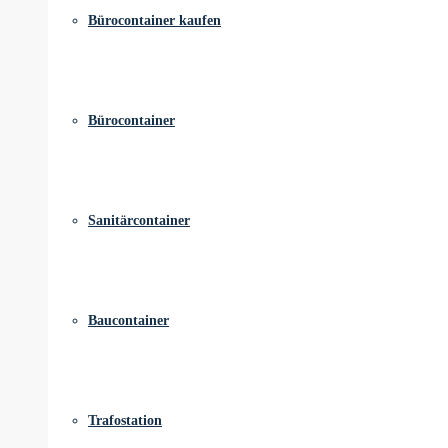
Bürocontainer kaufen
Bürocontainer
Sanitärcontainer
Baucontainer
Trafostation