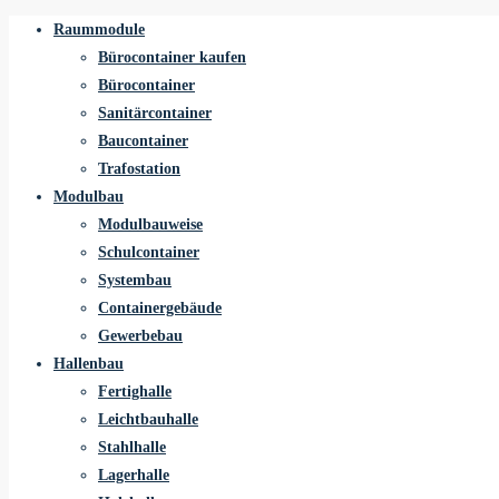
Raummodule
Bürocontainer kaufen
Bürocontainer
Sanitärcontainer
Baucontainer
Trafostation
Modulbau
Modulbauweise
Schulcontainer
Systembau
Containergebäude
Gewerbebau
Hallenbau
Fertighalle
Leichtbauhalle
Stahlhalle
Lagerhalle