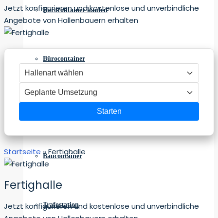
Jetzt konfigurieren und kostenlose und unverbindliche
Bürocontainer kaufen
Angebote von Hallenbauern erhalten
Bürocontainer
Sanitärcontainer
Starten
Startseite
»
Fertighalle
Baucontainer
Fertighalle
Trafostation
Jetzt konfigurieren und kostenlose und unverbindliche