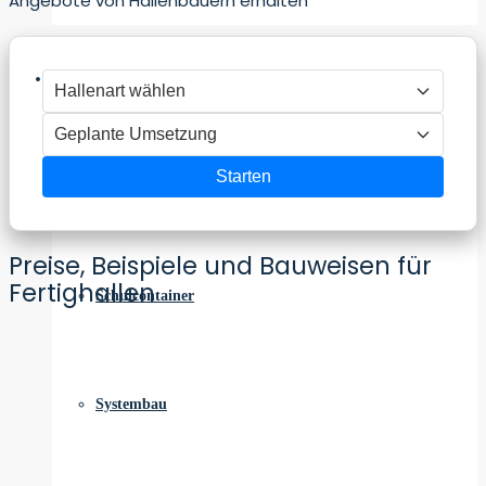
Angebote von Hallenbauern erhalten
Modulbau
Starten
Modulbauweise
Preise, Beispiele und Bauweisen für
Fertighallen
Schulcontainer
Systembau