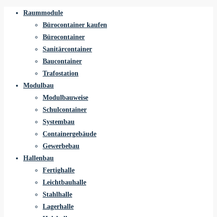
Raummodule
Bürocontainer kaufen
Bürocontainer
Sanitärcontainer
Baucontainer
Trafostation
Modulbau
Modulbauweise
Schulcontainer
Systembau
Containergebäude
Gewerbebau
Hallenbau
Fertighalle
Leichtbauhalle
Stahlhalle
Lagerhalle