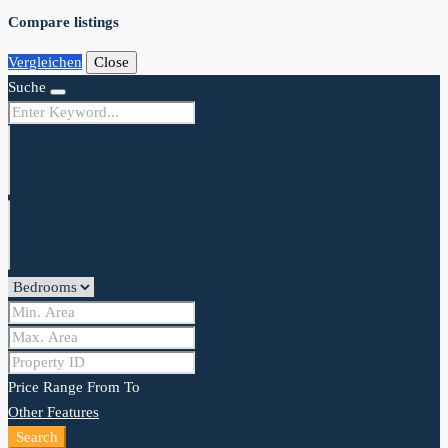
Compare listings
Vergleichen
Close
Suche
Price Range
From
To
Other Features
Search