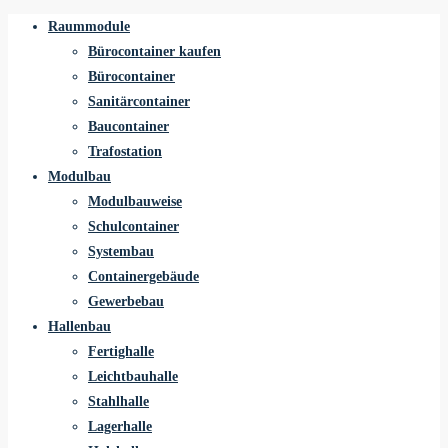
Raummodule
Bürocontainer kaufen
Bürocontainer
Sanitärcontainer
Baucontainer
Trafostation
Modulbau
Modulbauweise
Schulcontainer
Systembau
Containergebäude
Gewerbebau
Hallenbau
Fertighalle
Leichtbauhalle
Stahlhalle
Lagerhalle