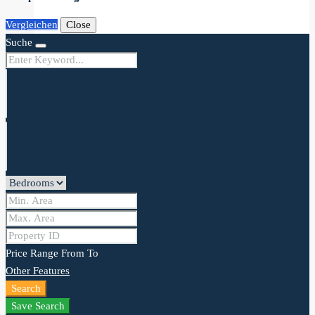
Vergleichen
Close
Suche
Stahlhalle
Lagerhalle
Holzhalle
Price Range
From
To
Hallenkran
Other Features
Search
Save Search