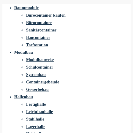
Raummodule
Bürocontainer kaufen
Bürocontainer
Sanitärcontainer
Baucontainer
Trafostation
Modulbau
Modulbauweise
Schulcontainer
Systembau
Containergebäude
Gewerbebau
Hallenbau
Fertighalle
Leichtbauhalle
Stahlhalle
Lagerhalle