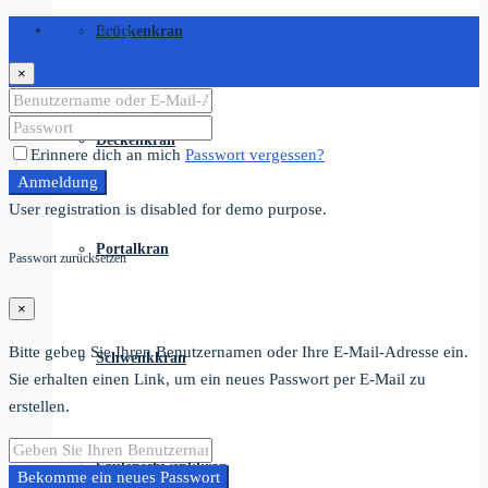
Anmeldung
Brückenkran
×
Deckenkran
Erinnere dich an mich
Passwort vergessen?
Anmeldung
User registration is disabled for demo purpose.
Portalkran
Passwort zurücksetzen
×
Bitte geben Sie Ihren Benutzernamen oder Ihre E-Mail-Adresse ein.
Schwenkkran
Sie erhalten einen Link, um ein neues Passwort per E-Mail zu
erstellen.
Säulenschwenkkran
Bekomme ein neues Passwort