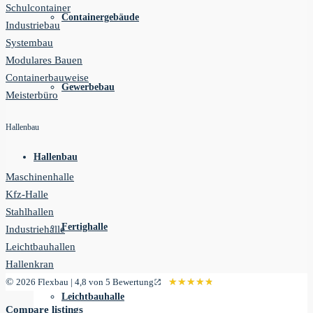
Schulcontainer
Containergebäude
Industriebau
Systembau
Modulares Bauen
Containerbauweise
Gewerbebau
Meisterbüro
Hallenbau
Hallenbau
Maschinenhalle
Kfz-Halle
Stahlhallen
Fertighalle
Industriehalle
Leichtbauhallen
Hallenkran
©
2026 Flexbau | 4,8 von 5 Bewertung
★★★★★
★★★★★
Leichtbauhalle
Compare listings