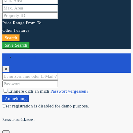
Price Range
From
To
Other Features
Search
Save Search
Anmeldung
×
Erinnere dich an mich
Passwort vergessen?
Anmeldung
User registration is disabled for demo purpose.
Passwort zurücksetzen