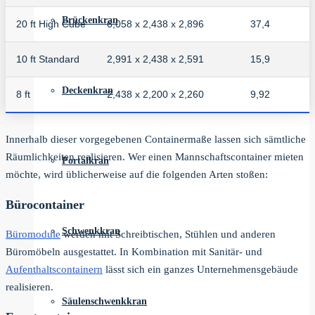
Brückenkran
20 ft High Cube
6,058 x 2,438 x 2,896
37,4
10 ft Standard
2,991 x 2,438 x 2,591
15,9
Deckenkran
8 ft
2,438 x 2,200 x 2,260
9,92
Innerhalb dieser vorgegebenen Containermaße lassen sich sämtliche
Räumlichkeiten realisieren. Wer einen Mannschaftscontainer mieten
Portalkran
möchte, wird üblicherweise auf die folgenden Arten stoßen:
Bürocontainer
Schwenkkran
Büromodule
werden mit Schreibtischen, Stühlen und anderen
Büromöbeln ausgestattet. In Kombination mit Sanitär- und
Aufenthaltscontainern
lässt sich ein ganzes Unternehmensgebäude
realisieren.
Säulenschwenkkran