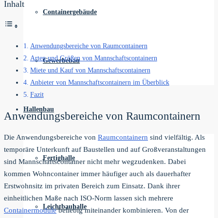
Inhalt
Containergebäude
Anwendungsbereiche von Raumcontainern
Arten und Größen von Mannschaftscontainern
Gewerbebau
Miete und Kauf von Mannschaftscontainern
Anbieter von Mannschaftscontainern im Überblick
Fazit
Hallenbau
Anwendungsbereiche von Raumcontainern
Die Anwendungsbereiche von
Raumcontainern
sind vielfältig. Als
temporäre Unterkunft auf Baustellen und auf Großveranstaltungen
Fertighalle
sind Mannschaftscontainer nicht mehr wegzudenken. Dabei
kommen Wohncontainer immer häufiger auch als dauerhafter
Erstwohnsitz im privaten Bereich zum Einsatz. Dank ihrer
einheitlichen Maße nach ISO-Norm lassen sich mehrere
Leichtbauhalle
Containermodule
beliebig miteinander kombinieren. Von der