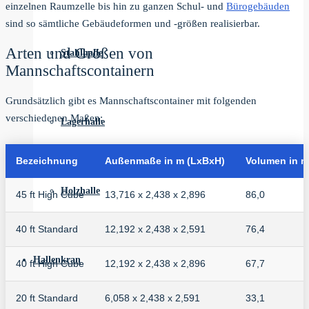
einzelnen Raumzelle bis hin zu ganzen Schul- und
Bürogebäuden
sind so sämtliche Gebäudeformen und -größen realisierbar.
Arten und Größen von
Stahlhalle
Mannschaftscontainern
Grundsätzlich gibt es Mannschaftscontainer mit folgenden
verschiedenen Maßen:
Lagerhalle
Bezeichnung
Außenmaße in m (LxBxH)
Volumen in m
Holzhalle
45 ft High Cube
13,716 x 2,438 x 2,896
86,0
40 ft Standard
12,192 x 2,438 x 2,591
76,4
Hallenkran
40 ft High Cube
12,192 x 2,438 x 2,896
67,7
20 ft Standard
6,058 x 2,438 x 2,591
33,1