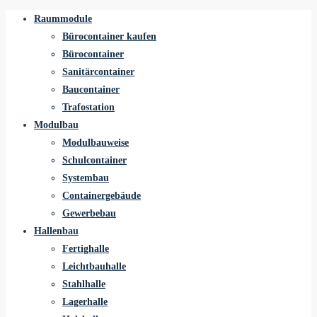
Raummodule
Bürocontainer kaufen
Bürocontainer
Sanitärcontainer
Baucontainer
Trafostation
Modulbau
Modulbauweise
Schulcontainer
Systembau
Containergebäude
Gewerbebau
Hallenbau
Fertighalle
Leichtbauhalle
Stahlhalle
Lagerhalle