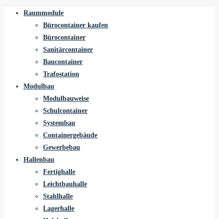
Raummodule
Bürocontainer kaufen
Bürocontainer
Sanitärcontainer
Baucontainer
Trafostation
Modulbau
Modulbauweise
Schulcontainer
Systembau
Containergebäude
Gewerbebau
Hallenbau
Fertighalle
Leichtbauhalle
Stahlhalle
Lagerhalle