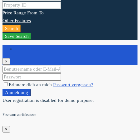
Price Range
From
To
Other Features
Search
Save Search
Anmeldung
×
Erinnere dich an mich
Passwort vergessen?
Anmeldung
User registration is disabled for demo purpose.
Passwort zurücksetzen
×